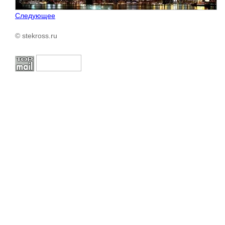
Следующее
© stekross.ru