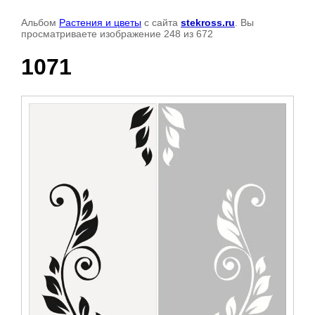
Альбом
Растения и цветы
с сайта
stekross.ru
. Вы
просматриваете изображение 248 из 672
1071