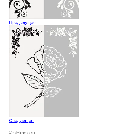
Предыдущее
Следующее
© stekross.ru